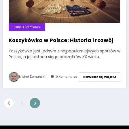
HISTORIA KOSZYKÓWKI
Koszykówka w Polsce: Historia i rozwój
Koszykówka jest jednym z najpopularniejszych sportów w
Polsce, a jej historia sięga początków XX wieku.…
Michał Domański
0 Komentarze
DOWIEDZ SIĘ WIĘCEJ
Stronicowanie
1
2
wpisów