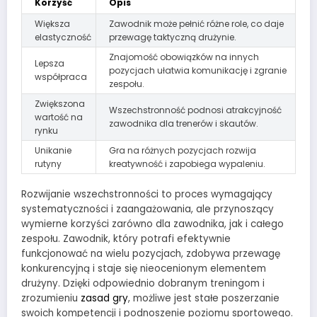
Korzyść
Opis
Większa
Zawodnik może pełnić różne role, co daje
elastyczność
przewagę taktyczną drużynie.
Znajomość obowiązków na innych
Lepsza
pozycjach ułatwia komunikację i zgranie
współpraca
zespołu.
Zwiększona
Wszechstronność podnosi atrakcyjność
wartość na
zawodnika dla trenerów i skautów.
rynku
Unikanie
Gra na różnych pozycjach rozwija
rutyny
kreatywność i zapobiega wypaleniu.
Rozwijanie wszechstronności to proces wymagający
systematyczności i zaangażowania, ale przynoszący
wymierne korzyści zarówno dla zawodnika, jak i całego
zespołu. Zawodnik, który potrafi efektywnie
funkcjonować na wielu pozycjach, zdobywa przewagę
konkurencyjną i staje się nieocenionym elementem
drużyny. Dzięki odpowiednio dobranym treningom i
zrozumieniu
zasad gry
, możliwe jest stałe poszerzanie
swoich kompetencji i podnoszenie poziomu sportowego.