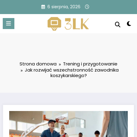
Przejdź
6 sierpnia, 2026
do
treści
Strona domowa
Trening i przygotowanie
Jak rozwijać wszechstronność zawodnika
koszykarskiego?