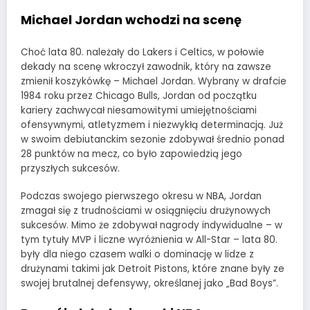
Michael Jordan wchodzi na scenę
Choć lata 80. należały do Lakers i Celtics, w połowie
dekady na scenę wkroczył zawodnik, który na zawsze
zmienił koszykówkę – Michael Jordan. Wybrany w drafcie
1984 roku przez Chicago Bulls, Jordan od początku
kariery zachwycał niesamowitymi umiejętnościami
ofensywnymi, atletyzmem i niezwykłą determinacją. Już
w swoim debiutanckim sezonie zdobywał średnio ponad
28 punktów na mecz, co było zapowiedzią jego
przyszłych sukcesów.
Podczas swojego pierwszego okresu w NBA, Jordan
zmagał się z trudnościami w osiągnięciu drużynowych
sukcesów. Mimo że zdobywał nagrody indywidualne – w
tym tytuły MVP i liczne wyróżnienia w All-Star – lata 80.
były dla niego czasem walki o dominację w lidze z
drużynami takimi jak Detroit Pistons, które znane były ze
swojej brutalnej defensywy, określanej jako „Bad Boys”.