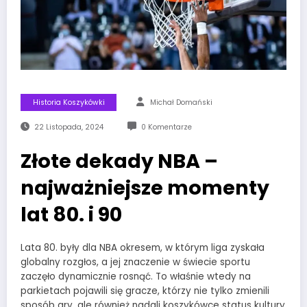
Historia Koszykówki
Michał Domański
22 Listopada, 2024
0 Komentarze
Złote dekady NBA –
najważniejsze momenty
lat 80. i 90
Lata 80. były dla NBA okresem, w którym liga zyskała
globalny rozgłos, a jej znaczenie w świecie sportu
zaczęło dynamicznie rosnąć. To właśnie wtedy na
parkietach pojawili się gracze, którzy nie tylko zmienili
sposób gry, ale również nadali koszykówce status kultury