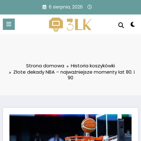
Przejdź
6 sierpnia, 2026
do
treści
Strona domowa
Historia koszykówki
Złote dekady NBA – najważniejsze momenty lat 80. i
90