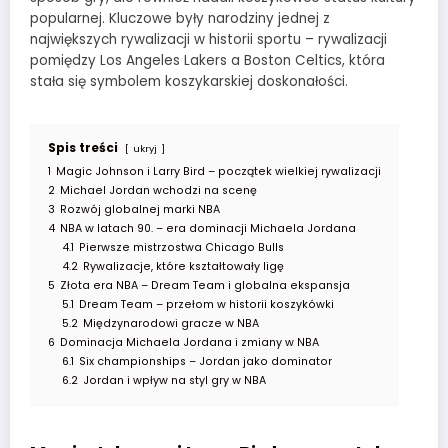
popularnej. Kluczowe były narodziny jednej z
największych rywalizacji w historii sportu – rywalizacji
pomiędzy Los Angeles Lakers a Boston Celtics, która
stała się symbolem koszykarskiej doskonałości.
Spis treści
ukryj
1
Magic Johnson i Larry Bird – początek wielkiej rywalizacji
2
Michael Jordan wchodzi na scenę
3
Rozwój globalnej marki NBA
4
NBA w latach 90. – era dominacji Michaela Jordana
4.1
Pierwsze mistrzostwa Chicago Bulls
4.2
Rywalizacje, które kształtowały ligę
5
Złota era NBA – Dream Team i globalna ekspansja
5.1
Dream Team – przełom w historii koszykówki
5.2
Międzynarodowi gracze w NBA
6
Dominacja Michaela Jordana i zmiany w NBA
6.1
Six championships – Jordan jako dominator
6.2
Jordan i wpływ na styl gry w NBA