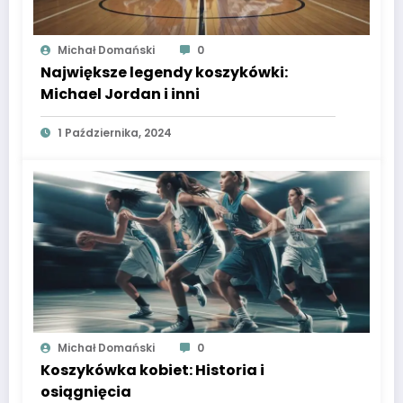
Michał Domański
0
Największe legendy koszykówki:
Michael Jordan i inni
1 Października, 2024
Michał Domański
0
Koszykówka kobiet: Historia i
osiągnięcia