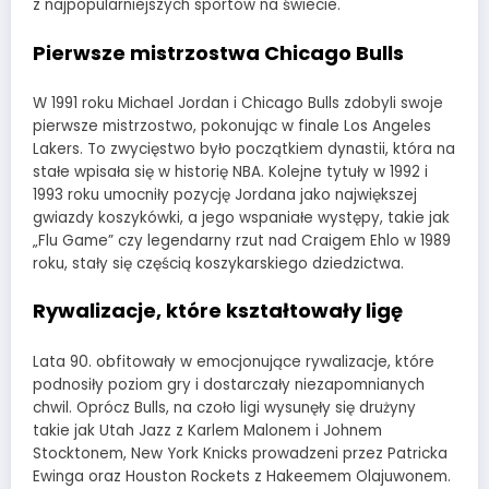
z najpopularniejszych sportów na świecie.
Pierwsze mistrzostwa Chicago Bulls
W 1991 roku Michael Jordan i Chicago Bulls zdobyli swoje
pierwsze mistrzostwo, pokonując w finale Los Angeles
Lakers. To zwycięstwo było początkiem dynastii, która na
stałe wpisała się w historię NBA. Kolejne tytuły w 1992 i
1993 roku umocniły pozycję Jordana jako największej
gwiazdy koszykówki, a jego wspaniałe występy, takie jak
„Flu Game” czy legendarny rzut nad Craigem Ehlo w 1989
roku, stały się częścią koszykarskiego dziedzictwa.
Rywalizacje, które kształtowały ligę
Lata 90. obfitowały w emocjonujące rywalizacje, które
podnosiły poziom gry i dostarczały niezapomnianych
chwil. Oprócz Bulls, na czoło ligi wysunęły się drużyny
takie jak Utah Jazz z Karlem Malonem i Johnem
Stocktonem, New York Knicks prowadzeni przez Patricka
Ewinga oraz Houston Rockets z Hakeemem Olajuwonem.