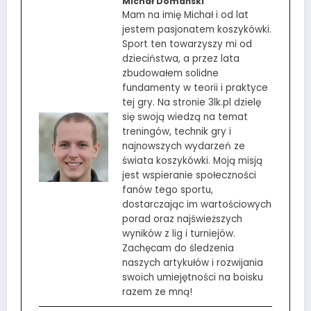
Michał Domański
Mam na imię Michał i od lat
jestem pasjonatem koszykówki.
Sport ten towarzyszy mi od
dzieciństwa, a przez lata
zbudowałem solidne
fundamenty w teorii i praktyce
tej gry. Na stronie 3lk.pl dzielę
się swoją wiedzą na temat
treningów, technik gry i
najnowszych wydarzeń ze
świata koszykówki. Moją misją
jest wspieranie społeczności
fanów tego sportu,
dostarczając im wartościowych
porad oraz najświeższych
wyników z lig i turniejów.
Zachęcam do śledzenia
naszych artykułów i rozwijania
swoich umiejętności na boisku
razem ze mną!