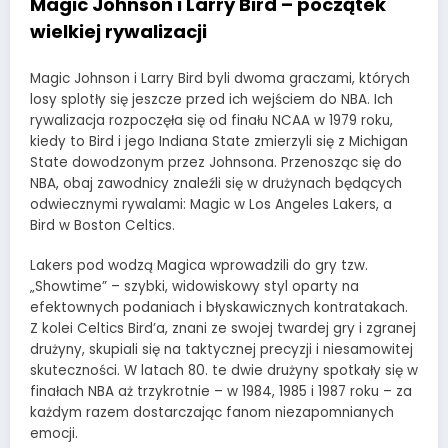
Magic Johnson i Larry Bird – początek
wielkiej rywalizacji
Magic Johnson i Larry Bird byli dwoma graczami, których
losy splotły się jeszcze przed ich wejściem do NBA. Ich
rywalizacja rozpoczęła się od finału NCAA w 1979 roku,
kiedy to Bird i jego Indiana State zmierzyli się z Michigan
State dowodzonym przez Johnsona. Przenosząc się do
NBA, obaj zawodnicy znaleźli się w drużynach będących
odwiecznymi rywalami: Magic w Los Angeles Lakers, a
Bird w Boston Celtics.
Lakers pod wodzą Magica wprowadzili do gry tzw.
„Showtime” – szybki, widowiskowy styl oparty na
efektownych podaniach i błyskawicznych kontratakach.
Z kolei Celtics Bird’a, znani ze swojej twardej gry i zgranej
drużyny, skupiali się na taktycznej precyzji i niesamowitej
skuteczności. W latach 80. te dwie drużyny spotkały się w
finałach NBA aż trzykrotnie – w 1984, 1985 i 1987 roku – za
każdym razem dostarczając fanom niezapomnianych
emocji.