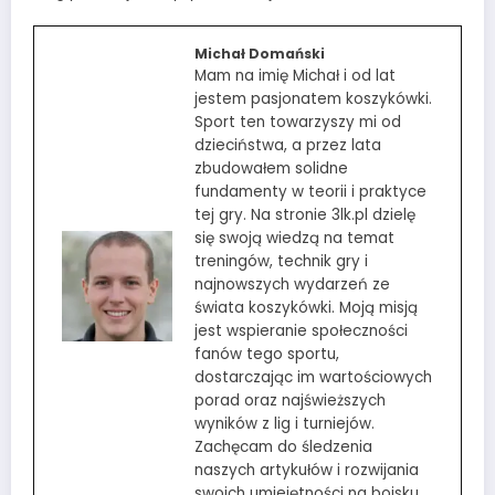
Michał Domański
Mam na imię Michał i od lat
jestem pasjonatem koszykówki.
Sport ten towarzyszy mi od
dzieciństwa, a przez lata
zbudowałem solidne
fundamenty w teorii i praktyce
tej gry. Na stronie 3lk.pl dzielę
się swoją wiedzą na temat
treningów, technik gry i
najnowszych wydarzeń ze
świata koszykówki. Moją misją
jest wspieranie społeczności
fanów tego sportu,
dostarczając im wartościowych
porad oraz najświeższych
wyników z lig i turniejów.
Zachęcam do śledzenia
naszych artykułów i rozwijania
swoich umiejętności na boisku