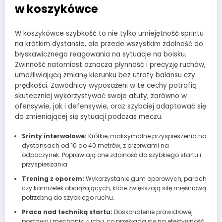
w koszykówce
W koszykówce szybkość to nie tylko umiejętność sprintu
na krótkim dystansie, ale przede wszystkim zdolność do
błyskawicznego reagowania na sytuacje na boisku.
Zwinność natomiast oznacza płynność i precyzję ruchów,
umożliwiającą zmianę kierunku bez utraty balansu czy
prędkości. Zawodnicy wyposażeni w te cechy potrafią
skuteczniej wykorzystywać swoje atuty, zarówno w
ofensywie, jak i defensywie, oraz szybciej adaptować się
do zmieniającej się sytuacji podczas meczu.
Srinty interwałowe:
Krótkie, maksymalne przyspieszenia na
dystansach od 10 do 40 metrów, z przerwami na
odpoczynek. Poprawiają one zdolność do szybkiego startu i
przyspieszania.
Trening z oporem:
Wykorzystanie gum oporowych, parach
czy kamizelek obciążających, które zwiększają siłę mięśniową
potrzebną do szybkiego ruchu.
Praca nad techniką startu:
Doskonalenie prawidłowej
postawy i mechaniki ruchu, co przekłada się na efektywność