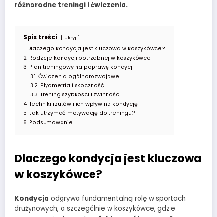
różnorodne treningi i ćwiczenia.
Spis treści
ukryj
1
Dlaczego kondycja jest kluczowa w koszykówce?
2
Rodzaje kondycji potrzebnej w koszykówce
3
Plan treningowy na poprawę kondycji
3.1
Ćwiczenia ogólnorozwojowe
3.2
Plyometria i skoczność
3.3
Trening szybkości i zwinności
4
Techniki rzutów i ich wpływ na kondycję
5
Jak utrzymać motywację do treningu?
6
Podsumowanie
Dlaczego kondycja jest kluczowa
w koszykówce?
Kondycja
odgrywa fundamentalną rolę w sportach
drużynowych, a szczególnie w koszykówce, gdzie