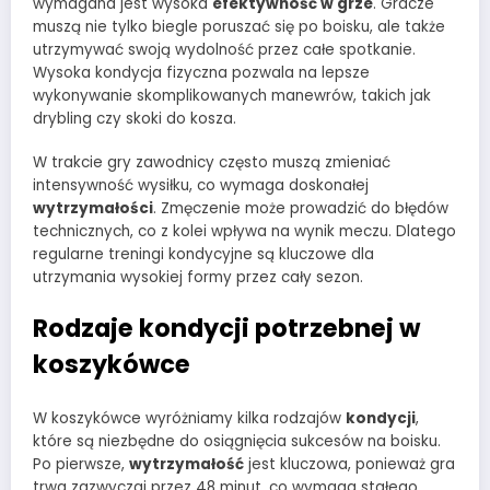
wymagana jest wysoka
efektywność w grze
. Gracze
muszą nie tylko biegle poruszać się po boisku, ale także
utrzymywać swoją wydolność przez całe spotkanie.
Wysoka kondycja fizyczna pozwala na lepsze
wykonywanie skomplikowanych manewrów, takich jak
drybling czy skoki do kosza.
W trakcie gry zawodnicy często muszą zmieniać
intensywność wysiłku, co wymaga doskonałej
wytrzymałości
. Zmęczenie może prowadzić do błędów
technicznych, co z kolei wpływa na wynik meczu. Dlatego
regularne treningi kondycyjne są kluczowe dla
utrzymania wysokiej formy przez cały sezon.
Rodzaje kondycji potrzebnej w
koszykówce
W koszykówce wyróżniamy kilka rodzajów
kondycji
,
które są niezbędne do osiągnięcia sukcesów na boisku.
Po pierwsze,
wytrzymałość
jest kluczowa, ponieważ gra
trwa zazwyczaj przez 48 minut, co wymaga stałego