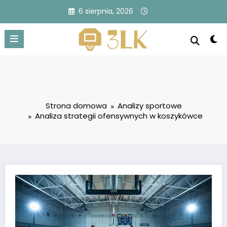
Przejdź
6 sierpnia, 2026
do
treści
Strona domowa
Analizy sportowe
Analiza strategii ofensywnych w koszykówce