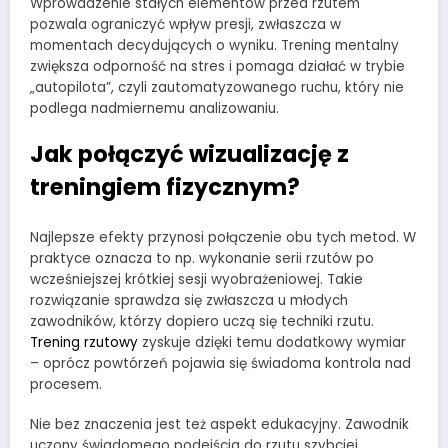
Wprowadzenie stałych elementów przed rzutem
pozwala ograniczyć wpływ presji, zwłaszcza w
momentach decydujących o wyniku. Trening mentalny
zwiększa odporność na stres i pomaga działać w trybie
„autopilota”, czyli zautomatyzowanego ruchu, który nie
podlega nadmiernemu analizowaniu.
Jak połączyć wizualizację z
treningiem fizycznym?
Najlepsze efekty przynosi połączenie obu tych metod. W
praktyce oznacza to np. wykonanie serii rzutów po
wcześniejszej krótkiej sesji wyobrażeniowej. Takie
rozwiązanie sprawdza się zwłaszcza u młodych
zawodników, którzy dopiero uczą się techniki rzutu.
Trening rzutowy
zyskuje dzięki temu dodatkowy wymiar
– oprócz powtórzeń pojawia się świadoma kontrola nad
procesem.
Nie bez znaczenia jest też aspekt edukacyjny. Zawodnik
uczony świadomego podejścia do rzutu szybciej