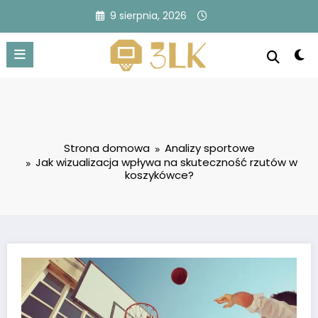
Przejdź
9 sierpnia, 2026
do
treści
Strona domowa
Analizy sportowe
Jak wizualizacja wpływa na skuteczność rzutów w
koszykówce?