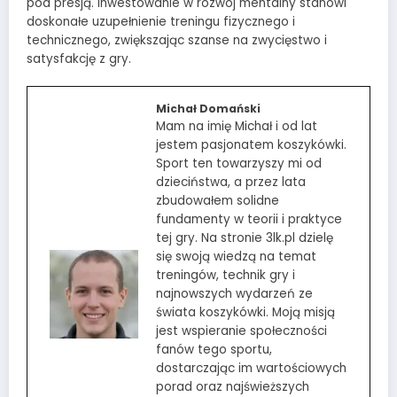
pod presją. Inwestowanie w rozwój mentalny stanowi
doskonałe uzupełnienie treningu fizycznego i
technicznego, zwiększając szanse na zwycięstwo i
satysfakcję z gry.
Michał Domański
Mam na imię Michał i od lat
jestem pasjonatem koszykówki.
Sport ten towarzyszy mi od
dzieciństwa, a przez lata
zbudowałem solidne
fundamenty w teorii i praktyce
tej gry. Na stronie 3lk.pl dzielę
się swoją wiedzą na temat
treningów, technik gry i
najnowszych wydarzeń ze
świata koszykówki. Moją misją
jest wspieranie społeczności
fanów tego sportu,
dostarczając im wartościowych
porad oraz najświeższych