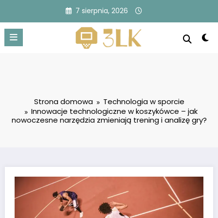
Przejdź
7 sierpnia, 2026
do
treści
Strona domowa
Technologia w sporcie
Innowacje technologiczne w koszykówce – jak
nowoczesne narzędzia zmieniają trening i analizę gry?