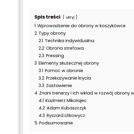
Spis treści
ukryj
1
Wprowadzenie do obrony w koszykówce
2
Typy obrony
2.1
Technika indywidualna
2.2
Obrona strefowa
2.3
Pressing
3
Elementy skutecznej obrony
3.1
Pomoc w obronie
3.2
Przekazywanie krycia
3.3
Zastawienie
4
Znani trenerzy i ich wkład w rozwój obrony
4.1
Kazimierz Mikołajec
4.2
Adam Kubaszczyk
4.3
Ryszard Litkowycz
5
Podsumowanie