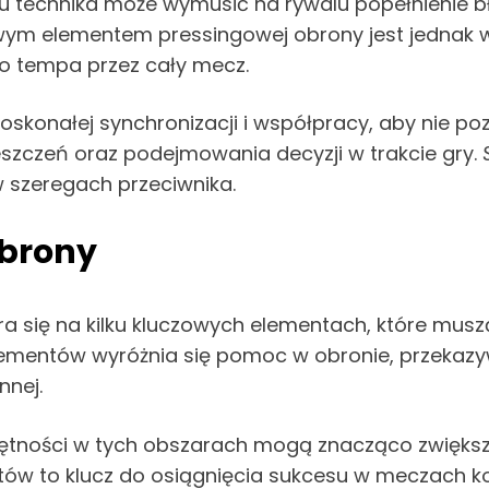
u technika może wymusić na rywalu popełnienie bł
owym elementem pressingowej obrony jest jednak 
o tempa przez cały mecz.
konałej synchronizacji i współpracy, aby nie po
szczeń oraz podejmowania decyzji w trakcie gry.
 szeregach przeciwnika.
obrony
a się na kilku kluczowych elementach, które mus
mentów wyróżnia się pomoc w obronie, przekazywa
nnej.
ejętności w tych obszarach mogą znacząco zwięks
tów to klucz do osiągnięcia sukcesu w meczach k