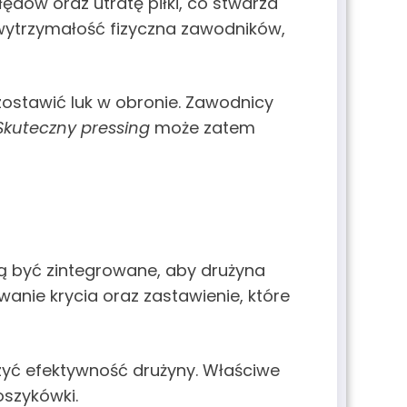
ędów oraz utratę piłki, co stwarza
wytrzymałość fizyczna zawodników,
zostawić luk w obronie. Zawodnicy
Skuteczny pressing
może zatem
zą być zintegrowane, aby drużyna
nie krycia oraz zastawienie, które
zyć efektywność drużyny. Właściwe
oszykówki.