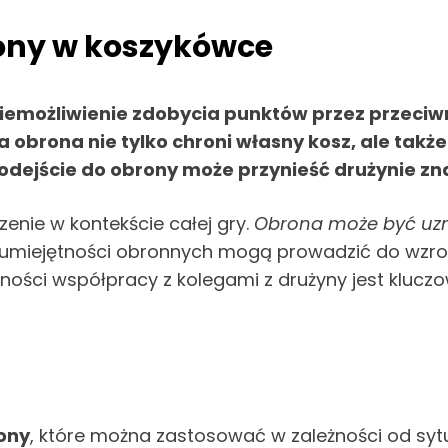
ony w koszykówce
iemożliwienie zdobycia punktów przez przeciw
a obrona nie tylko chroni własny kosz, ale takż
 podejście do obrony może przynieść drużynie 
enie w kontekście całej gry.
Obrona może być uz
nie umiejętności obronnych mogą prowadzić do wzr
ności współpracy z kolegami z drużyny jest klucz
ony
, które można zastosować w zależności od sytua