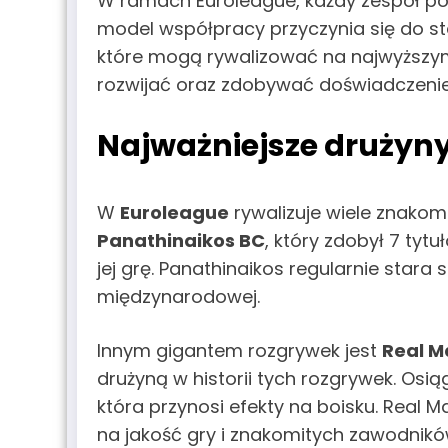
W ramach Euroleague, każdy zespół po
model współpracy przyczynia się do sta
które mogą rywalizować na najwyższym 
rozwijać oraz zdobywać doświadczen
Najważniejsze drużyn
W
Euroleague
rywalizuje wiele znakom
Panathinaikos BC
, który zdobył 7 tyt
jej grę. Panathinaikos regularnie stara
międzynarodowej.
Innym gigantem rozgrywek jest
Real M
drużyną w historii tych rozgrywek. Osią
która przynosi efekty na boisku. Real M
na jakość gry i znakomitych zawodnikó