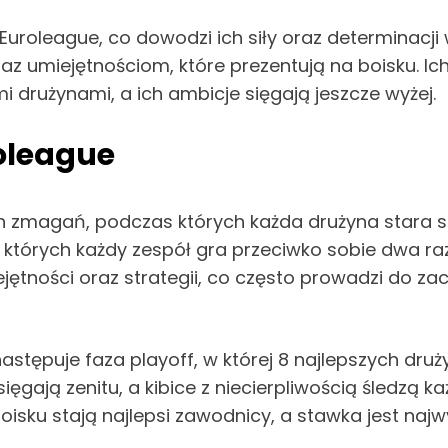
uroleague, co dowodzi ich siły oraz determinacji
raz umiejętnościom, które prezentują na boisku. Ich
i drużynami, a ich ambicje sięgają jeszcze wyżej.
roleague
h zmagań, podczas których każda drużyna stara si
których każdy zespół gra przeciwko sobie dwa raz
tności oraz strategii, co często prowadzi do zac
tępuje faza playoff, w której 8 najlepszych druż
ęgają zenitu, a kibice z niecierpliwością śledzą k
oisku stają najlepsi zawodnicy, a stawka jest najw