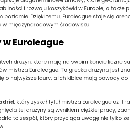
dpisuje długoterminowe umowy, które gwarantują 
bilności i rozwoju koszykówki w Europie, a także 
poziomie. Dzięki temu, Euroleague staje się aren
ie w międzynarodowym środowisku.
y w Euroleague
itych drużyn, które mają na swoim koncie liczne su
ułów mistrza Euroleague. Ta grecka drużyna jest zna
 się o najwyższe laury, a ich kibice mają powody d
adrid
, który zyskał tytuł mistrza Euroleague aż 11 
gnięcia tej drużyny są wynikiem ciężkiej pracy, za
adrid to zespół, który przyciąga uwagę nie tylko z
w.