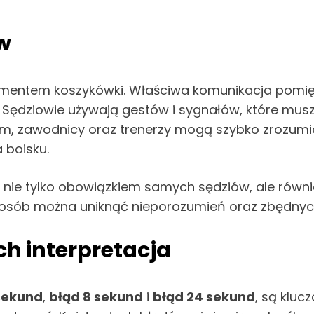
ów
mentem koszykówki. Właściwa komunikacja pomięd
. Sędziowie używają gestów i sygnałów, które mus
om, zawodnicy oraz trenerzy mogą szybko zrozumi
 boisku.
 nie tylko obowiązkiem samych sędziów, ale równ
posób można uniknąć nieporozumień oraz zbędnych
ch interpretacja
sekund
,
błąd 8 sekund
i
błąd 24 sekund
, są kluc