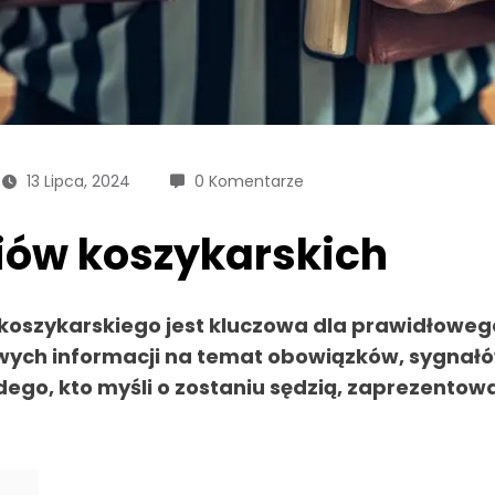
13 Lipca, 2024
0 Komentarze
iów koszykarskich
 koszykarskiego
jest kluczowa dla prawidłoweg
ych informacji na temat obowiązków, sygnałów
dego, kto myśli o zostaniu sędzią, zaprezento