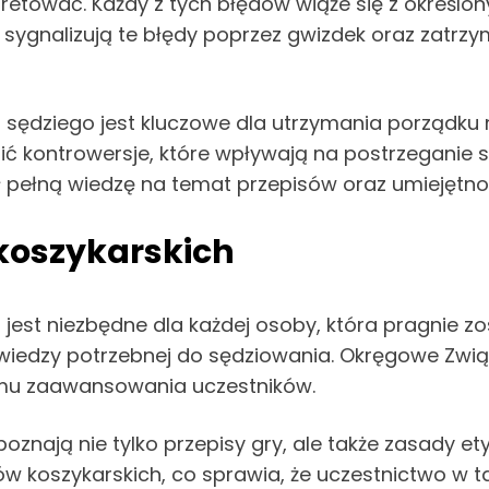
retować. Każdy z tych błędów wiąże się z określo
 sygnalizują te błędy poprzez gwizdek oraz zatrzym
sędziego jest kluczowe dla utrzymania porządku 
ć kontrowersje, które wpływają na postrzeganie s
ał pełną wiedzę na temat przepisów oraz umiejętno
 koszykarskich
h
jest niezbędne dla każdej osoby, która pragnie zo
j wiedzy potrzebnej do sędziowania. Okręgowe Zwią
omu zaawansowania uczestników.
oznają nie tylko przepisy gry, ale także zasady et
oszykarskich, co sprawia, że uczestnictwo w tak