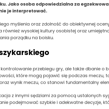
sku. Jako osoba odpowiedzialna za egzekwowan
nie je interpretować.
iego myślenia oraz zdolność do obiektywnej oceny 
również wysokiej kultury osobistej oraz umiejętno
ania porządku na boisku.
oszykarskiego
 kontrolowanie przebiegu gry, ale także dbanie o
owości, które mogą pojawić się podczas meczu, taki
 oraz wynik meczu, co stanowi fundamentalny elem
kacja z innymi sędziami za pomocą ustalonych syg
stanie podejmować szybkie i adekwatne decyzje, k