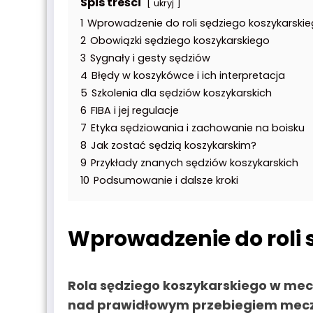
Spis treści
ukryj
1
Wprowadzenie do roli sędziego koszykarski
2
Obowiązki sędziego koszykarskiego
3
Sygnały i gesty sędziów
4
Błędy w koszykówce i ich interpretacja
5
Szkolenia dla sędziów koszykarskich
6
FIBA i jej regulacje
7
Etyka sędziowania i zachowanie na boisku
8
Jak zostać sędzią koszykarskim?
9
Przykłady znanych sędziów koszykarskich
10
Podsumowanie i dalsze kroki
Wprowadzenie do roli 
Rola
sędziego koszykarskiego
w mecz
nad prawidłowym przebiegiem meczu