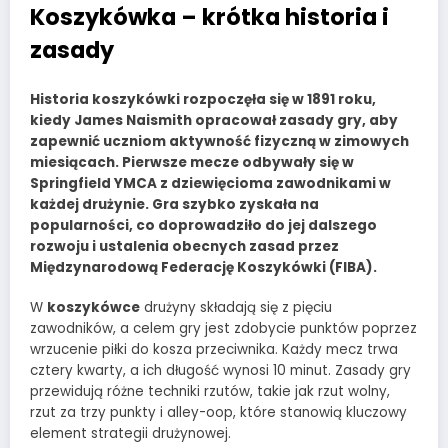
Koszykówka – krótka historia i
zasady
Historia
koszykówki
rozpoczęła się w 1891 roku,
kiedy James Naismith opracował zasady gry, aby
zapewnić uczniom aktywność fizyczną w zimowych
miesiącach. Pierwsze mecze odbywały się w
Springfield YMCA z dziewięcioma zawodnikami w
każdej drużynie. Gra szybko zyskała na
popularności, co doprowadziło do jej dalszego
rozwoju i ustalenia obecnych zasad przez
Międzynarodową Federację Koszykówki (
FIBA
).
W
koszykówce
drużyny składają się z pięciu
zawodników, a celem gry jest zdobycie punktów poprzez
wrzucenie piłki do kosza przeciwnika. Każdy mecz trwa
cztery kwarty, a ich długość wynosi 10 minut. Zasady gry
przewidują różne techniki rzutów, takie jak rzut wolny,
rzut za trzy punkty i alley-oop, które stanowią kluczowy
element strategii drużynowej.