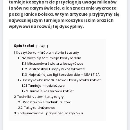
turnieje koszykarskie
przyciągają uwagę milionów
fanów na całym świecie, a ich znaczenie wykracza
poza granice boiska. W tym artykule przyjrzymy się
najważniejszym turniejom koszykarskim oraz ich
wpływowi na rozwój tej dyscypliny.
Spis treści
ukryj
1
Koszykówka – krótka historia i zasady
1.1
Najważniejsze turnieje koszykarskie
1.1.1
Mistrzostwa świata w koszykówce
1.1.2
Mistrzostwa Europy w koszykówce
1.1.3
Najważniejsze ligi koszykarskie – NBA i FIBA
1.2
Koszykówka młodzieżowa i koszykówka kobiet
1.2.1
Turnieje młodzieżowe
1.2.2
Turnieje koszykówki kobiet
2
Techniki rzutów i taktyka gry
2.1
Podstawowe techniki rzutów
2.2
Taktyka drużynowa
3
Podsumowanie i przyszłość koszykówki