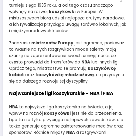
turnieju sięga 1935 roku, a od tego czasu znacząco
wpłynęły na rozwój
koszykówki
w Europie. W
mistrzostwach biorą udział najlepsze drużyny narodowe,
a ich rywalizacja przyciąga uwagę zarówno lokalnych, jak
i międzynarodowych kibiców.
Znaczenie
mistrzostw Europy
jest ogromne, ponieważ
to właśnie na tych rozgrywkach młode talenty mają
szansę na zaprezentowanie swoich umiejętności, co
często prowadzi do transferów do
NBA
lub innych lig.
Oprócz tego, mistrzostwa te promują
koszykówkę
kobiet
oraz
koszykówkę młodzieżową
, co przyczynia
się do dalszego rozwoju tej dyscypliny.
Najważniejsze ligi koszykarskie – NBA i FIBA
NBA
to najwyższa liga koszykarska na świecie, a jej
wpływ na rozwój
koszykówki
jest nie do przecenienia.
Liga ta nie tylko przyciąga najlepszych zawodników, ale
także generuje ogromne zainteresowanie mediów oraz
sponsorów. Różnice między
NBA
a rozgrywkami