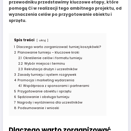
przewodniku przedstawimy kluczowe etapy, które
pomogą Ci w realizacji tego ambitnego projektu, od
wyznaczenia celów po przygotowanie obiektu i
sprzętu.
Spis treści
ukryj
1
Dlaczego warto zorganizować turniej koszykówki?
2
Planowanie turnieju – kluczowe kroki
2.1
Określenie celów i formatu turnieju
2.2
Wybór miejsca i terminu
2.3
Rekrutacja drużyn i uczestników
3
Zasady turnieju i system rozgrywek
4
Promocja i marketing wydarzenia
4.1
Współpraca z sponsorami i partnerami
5
Przygotowanie obiektu i sprzętu
6
Sędziowanie i obsługa turnieju
7
Nagrody i wyróżnienia dla uczestników
8
Podsumowanie i wnioski
Dlaczego warto zorganizować