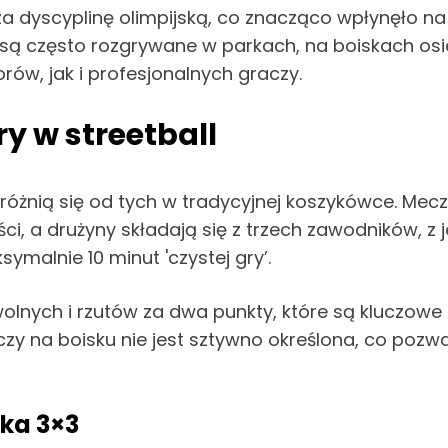
a dyscyplinę olimpijską, co znacząco wpłynęło na
 są często rozgrywane w parkach, na boiskach os
ów, jak i profesjonalnych graczy.
 w streetball
różnią się od tych w tradycyjnej koszykówce. Mecz
ści, a drużyny składają się z trzech zawodników, 
malnie 10 minut 'czystej gry’.
wolnych i rzutów za dwa punkty, które są kluczow
czy na boisku nie jest sztywno określona, co pozw
ka 3×3