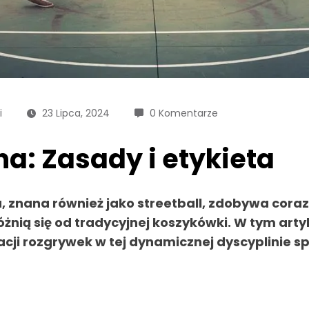
i
23 Lipca, 2024
0 Komentarze
a: Zasady i etykieta
a
, znana również jako
streetball
, zdobywa coraz
óżnią się od tradycyjnej koszykówki. W tym artyk
acji rozgrywek w tej dynamicznej dyscyplinie s