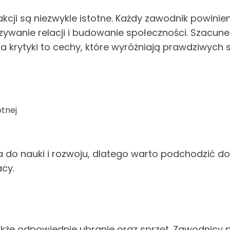
kcji są niezwykle istotne. Każdy zawodnik powinien
ązywanie relacji i budowanie społeczności. Szacun
a krytyki to cechy, które wyróżniają prawdziwych
tnej
a do nauki i rozwoju, dlatego warto podchodzić do
cy.
kże odpowiednie ubranie oraz sprzęt. Zawodnicy p