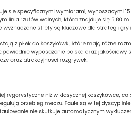
je się specyficznymi wymiarami, wynoszącymi 15 m
ym linia rzutów wolnych, która znajduje się 5,80 m
Te wyznaczone strefy są kluczowe dla strategii gr
tają z piłek do koszykówki, które mają różne rozmiar
. Odpowiednie wyposażenie boiska oraz jakościow
czy oraz atrakcyjności rozgrywek.
ej rygorystyczne niż w klasycznej koszykówce, co 
egulują przebieg meczu. Faule są w tej dyscyplinie
e faulowanie nie skutkuje automatycznym wyklucz