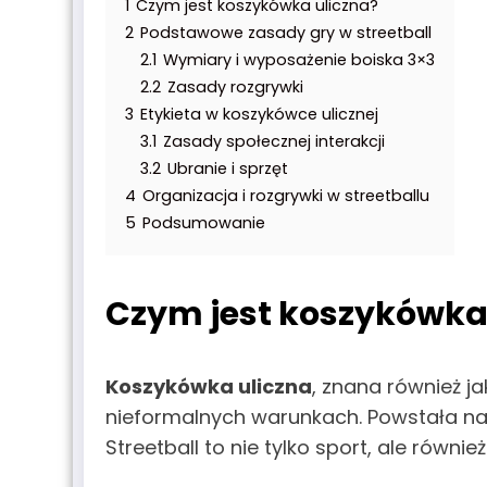
1
Czym jest koszykówka uliczna?
2
Podstawowe zasady gry w streetball
2.1
Wymiary i wyposażenie boiska 3×3
2.2
Zasady rozgrywki
3
Etykieta w koszykówce ulicznej
3.1
Zasady społecznej interakcji
3.2
Ubranie i sprzęt
4
Organizacja i rozgrywki w streetballu
5
Podsumowanie
Czym jest koszykówka
Koszykówka uliczna
, znana również j
nieformalnych warunkach. Powstała na p
Streetball to nie tylko sport, ale równ