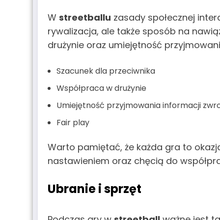
W
streetballu
zasady społecznej intera
rywalizacja, ale także sposób na nawi
drużynie oraz umiejętność przyjmowani
Szacunek dla przeciwnika
Współpraca w drużynie
Umiejętność przyjmowania informacji zwro
Fair play
Warto pamiętać, że każda gra to okazj
nastawieniem oraz chęcią do współpra
Ubranie i sprzęt
Podczas gry w
streetball
ważne jest ta