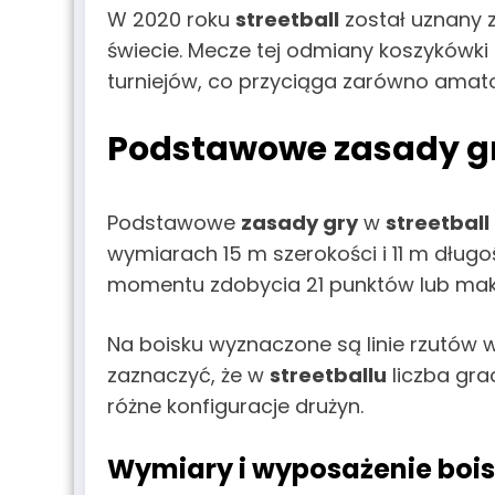
W 2020 roku
streetball
został uznany z
świecie. Mecze tej odmiany koszykówki
turniejów, co przyciąga zarówno amator
Podstawowe zasady gry
Podstawowe
zasady gry
w
streetball
wymiarach 15 m szerokości i 11 m długo
momentu zdobycia 21 punktów lub maksy
Na boisku wyznaczone są linie rzutów 
zaznaczyć, że w
streetballu
liczba gra
różne konfiguracje drużyn.
Wymiary i wyposażenie bois