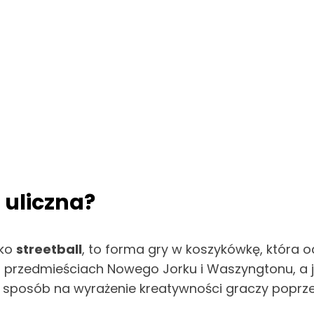
 uliczna?
ako
streetball
, to forma gry w koszykówkę, która o
rzedmieściach Nowego Jorku i Waszyngtonu, a jej h
ież sposób na wyrażenie kreatywności graczy poprzez