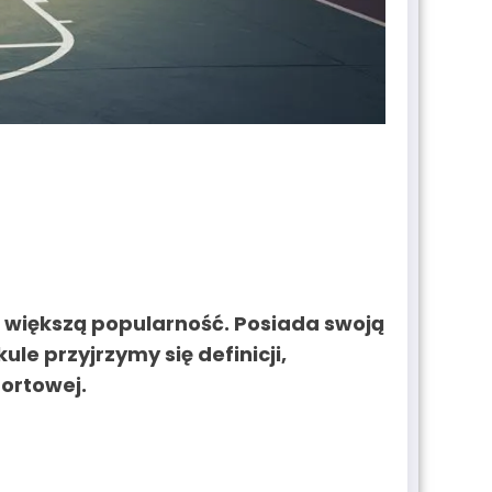
 większą popularność. Posiada swoją
ule przyjrzymy się definicji,
portowej.