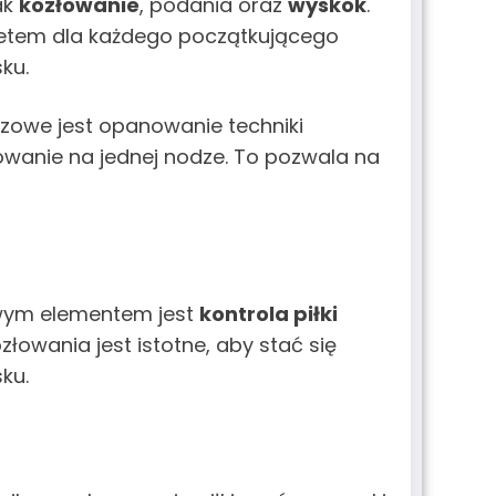
ak
kozłowanie
, podania oraz
wyskok
.
ytetem dla każdego początkującego
ku.
zowe jest opanowanie techniki
łowanie na jednej nodze. To pozwala na
wym elementem jest
kontrola piłki
owania jest istotne, aby stać się
ku.