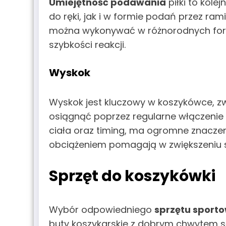
Umiejętność podawania
piłki to kole
do ręki, jak i w formie podań przez ra
można wykonywać w różnorodnych formach
szybkości reakcji.
Wyskok
Wyskok jest kluczowy w koszykówce, z
osiągnąć poprzez regularne włączenie
ciała oraz timing, ma ogromne znaczeni
obciążeniem pomagają w zwiększeniu si
Sprzęt do koszykówki
Wybór odpowiedniego
sprzętu sport
buty koszykarskie z dobrym chwytem są