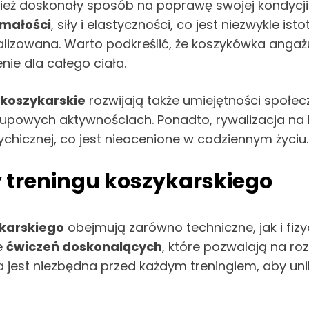
nież doskonały sposób na poprawę swojej kondycji f
małości
, siły i elastyczności, co jest niezwykle is
alizowana. Warto podkreślić, że koszykówka angaż
nie dla całego ciała.
 koszykarskie
rozwijają także umiejętności społe
grupowych aktywnościach. Ponadto, rywalizacja na 
chicznej, co jest nieocenione w codziennym życiu.
treningu koszykarskiego
ykarskiego
obejmują zarówno techniczne, jak i fiz
e
ćwiczeń doskonalących
, które pozwalają na roz
ra jest niezbędna przed każdym treningiem, aby un