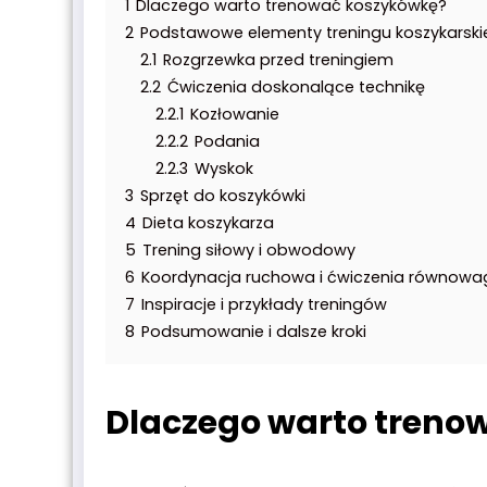
1
Dlaczego warto trenować koszykówkę?
2
Podstawowe elementy treningu koszykarsk
2.1
Rozgrzewka przed treningiem
2.2
Ćwiczenia doskonalące technikę
2.2.1
Kozłowanie
2.2.2
Podania
2.2.3
Wyskok
3
Sprzęt do koszykówki
4
Dieta koszykarza
5
Trening siłowy i obwodowy
6
Koordynacja ruchowa i ćwiczenia równowa
7
Inspiracje i przykłady treningów
8
Podsumowanie i dalsze kroki
Dlaczego warto treno