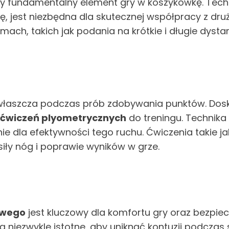
jny fundamentalny element gry w koszykówkę. Techn
mię, jest niezbędna dla skutecznej współpracy z dr
, takich jak podania na krótkie i długie dystans
właszcza podczas prób zdobywania punktów. Dosk
ćwiczeń plyometrycznych
do treningu. Technik
e dla efektywności tego ruchu. Ćwiczenia takie j
ły nóg i poprawie wyników w grze.
owego
jest kluczowy dla komfortu gry oraz bezp
 niezwykle istotne, aby uniknąć kontuzji podczas 