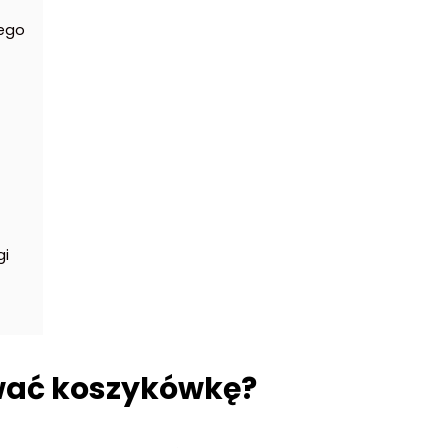
iego
gi
wać koszykówkę?